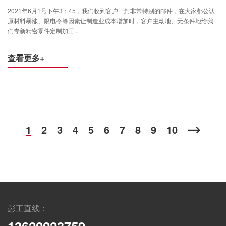
2021年6月1号下午3：45，我们收到客户一封非常特别的邮件，在大家都公认
原材料暴涨、限电令等因素让制造业成本增加时，客户主动地、无条件地给我
们专新精密零件定制加工...
查看更多+
1
2
3
4
5
6
7
8
9
10
彭工直线：