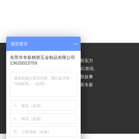
请您留言
东莞市专新精密五金制品有限公司
快速导航
专新首页
专新实力
13620023759
CNC加工产品
CNC资讯
CNC加工零件
专新故事
CNC加工定制
联系专新
友情链接
热敏电阻
除静电离子风嘴