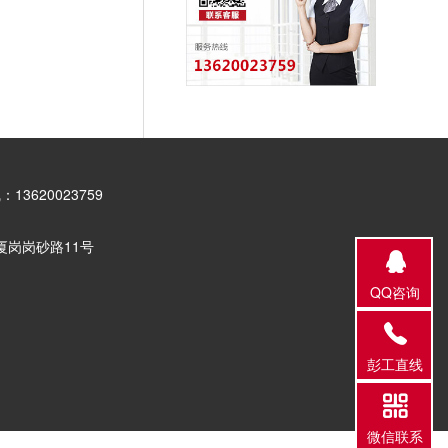
：13620023759
厦岗岗砂路11号
QQ咨询
彭工直线
微信联系